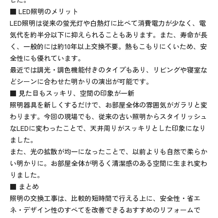
■ LED照明のメリット
LED照明は従来の蛍光灯や白熱灯に比べて消費電力が少なく、電
気代を約半分以下に抑えられることもあります。また、寿命が長
く、一般的には約10年以上交換不要。熱もこもりにくいため、安
全性にも優れています。
最近では調光・調色機能付きのタイプもあり、リビングや寝室な
どシーンに合わせた明かりの演出が可能です。
■ 見た目もスッキリ、空間の印象が一新
照明器具を新しくするだけで、お部屋全体の雰囲気がガラリと変
わります。今回の現場でも、従来の古い照明からスタイリッシュ
なLEDに変わったことで、天井周りがスッキリとした印象になり
ました。
また、光の拡散が均一になったことで、以前よりも自然で柔らか
い明かりに。お部屋全体が明るく清潔感のある空間に生まれ変わ
りました。
■ まとめ
照明の交換工事は、比較的短時間で行える上に、安全性・省エ
ネ・デザイン性のすべてを改善できるおすすめのリフォームで