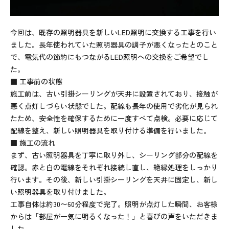
今回は、既存の照明器具を新しいLED照明に交換する工事を行い
ました。長年使われていた照明器具の調子が悪くなったとのこと
で、電気代の節約にもつながるLED照明への交換をご希望でし
た。
■ 工事前の状態
施工前は、古い引掛シーリングが天井に設置されており、接触が
悪く点灯しづらい状態でした。配線も長年の使用で劣化が見られ
たため、安全性を確保するために一度すべて点検。必要に応じて
配線を整え、新しい照明器具を取り付ける準備を行いました。
■ 施工の流れ
まず、古い照明器具を丁寧に取り外し、シーリング部分の配線を
確認。赤と白の電線をそれぞれ接続し直し、絶縁処理をしっかり
行います。その後、新しい引掛シーリングを天井に固定し、新し
い照明器具を取り付けました。
工事自体は約30〜60分程度で完了。照明が点灯した瞬間、お客様
からは「部屋が一気に明るくなった！」と喜びの声をいただきま
した。